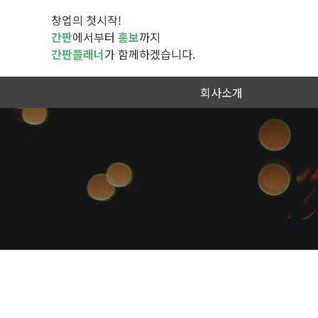
창업의 첫시작!
간판
에서부터
홍보
까지
간판플래너
가 함께하겠습니다.
회사소개