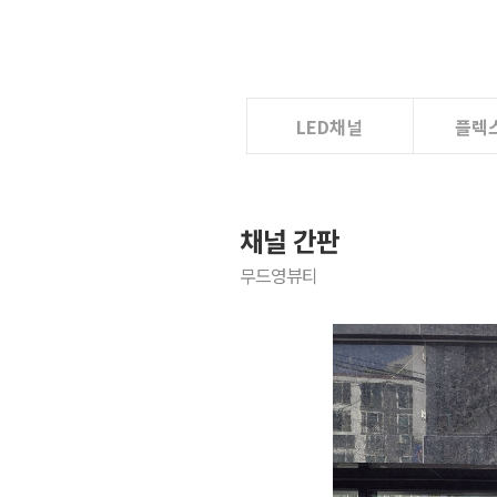
LED채널
플렉
채널 간판
무드영뷰티