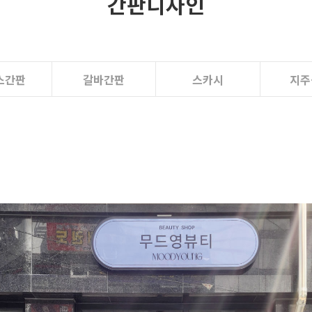
간판디자인
스간판
갈바간판
스카시
지주