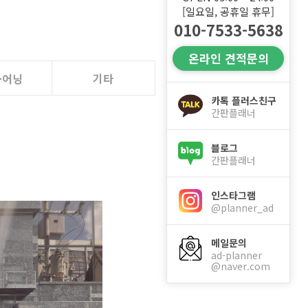
[일요일, 공휴일 휴무]
010-7533-5638
온라인 견적문의
·어닝
기타
카톡 플러스친구
간판플래너
블로그
간판플래너
인스타그램
@planner_ad
메일문의
ad-planner
@naver.com