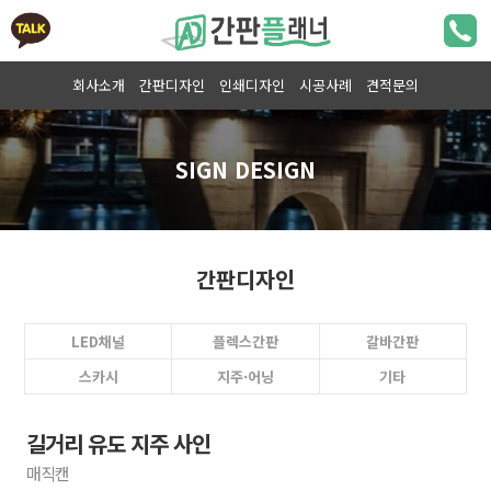
회사소개
간판디자인
인쇄디자인
시공사례
견적문의
간판디자인
LED채널
플렉스간판
갈바간판
스카시
지주·어닝
기타
길거리 유도 지주 사인
매직캔