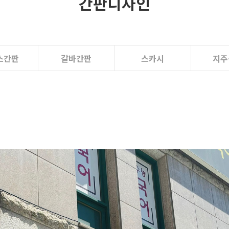
간판디자인
스간판
갈바간판
스카시
지주