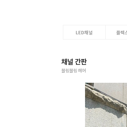
LED채널
플렉
채널 간판
블링블링 헤어