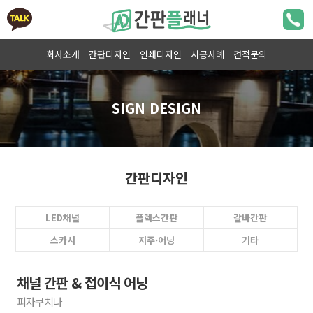
회사소개
간판디자인
인쇄디자인
시공사례
견적문의
간판디자인
LED채널
플렉스간판
갈바간판
스카시
지주·어닝
기타
채널 간판 & 접이식 어닝
피자쿠치나