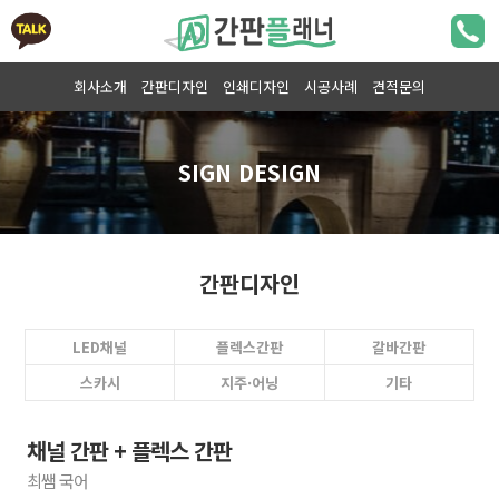
회사소개
간판디자인
인쇄디자인
시공사례
견적문의
간판디자인
LED채널
플렉스간판
갈바간판
스카시
지주·어닝
기타
채널 간판 + 플렉스 간판
최쌤 국어