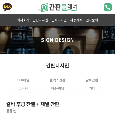
회사소개
간판디자인
인쇄디자인
시공사례
견적문의
간판디자인
LED채널
플렉스간판
갈바간판
스카시
지주·어닝
기타
갈바 후광 잔넬 + 채널 간판
묭묭실