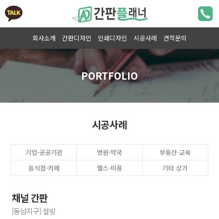
회사소개
간판디자인
인쇄디자인
시공사례
견적문의
시공사례
기업·공공기관
병원·약국
부동산·교육
음식점·카페
헬스·미용
기타 상가
채널 간판
[동남지구] 설빙