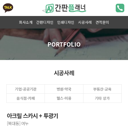
회사소개
간판디자인
인쇄디자인
시공사례
견적문의
시공사례
기업·공공기관
병원·약국
부동산·교육
음식점·카페
헬스·미용
기타 상가
아크릴 스카시 + 투광기
[복대동] 여누