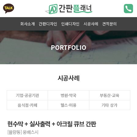
회사소개
간판디자인
인쇄디자인
시공사례
견적문의
시공사례
기업·공공기관
병원·약국
부동산·교육
음식점·카페
헬스·미용
기타 상가
현수막 + 실사출력 + 아크릴 큐브 간판
[율량동] 웅배스시